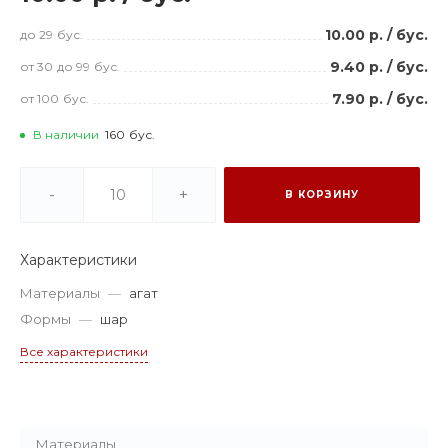
10.00 р.
/
бус.
до 29
бус.
9.40 р.
/
бус.
от 30
до 99
бус.
7.90 р.
/
бус.
от 100
бус.
В наличии
160
бус.
-
+
В КОРЗИНУ
Характеристики
Материалы
—
агат
Формы
—
шар
Все характеристики
Материалы