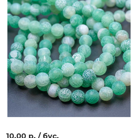
10.00 р.
/
бус.