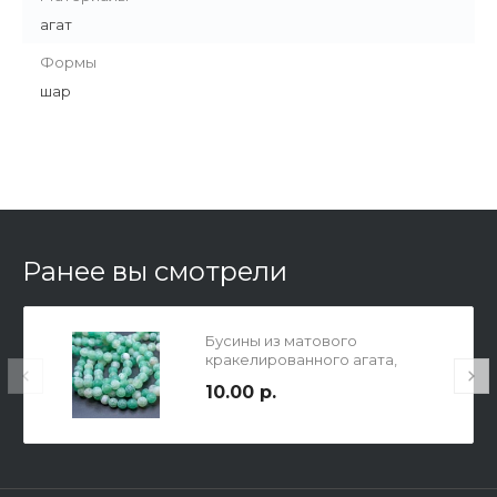
агат
Формы
шар
Ранее вы смотрели
Бусины из матового
кракелированного агата,
изумрудного цвета, диам. 8мм,
10.00 р.
отв-е 1мм.