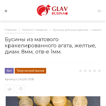
Главная
/
Каталог товаров
/
Бусины для рукоделия — каталог 
Бусины из матового
кракелированного агата, желтые,
диам. 8мм, отв-е 1мм.
Хит
Творческий вызов
Артикул
2422б-37/8