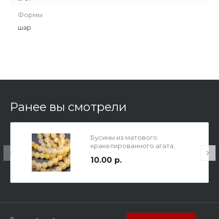
Формы
шар
Ранее вы смотрели
Бусины из матового
кракелированного агата,
желтые, диам. 8мм, отв-е 1мм.
10.00 р.