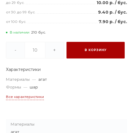
10.00 р.
/
бус.
до 29
бус.
9.40 р.
/
бус.
от 30
до 99
бус.
7.90 р.
/
бус.
от 100
бус.
В наличии
210
бус.
-
+
В КОРЗИНУ
Характеристики
Материалы
—
агат
Формы
—
шар
Все характеристики
Материалы
агат