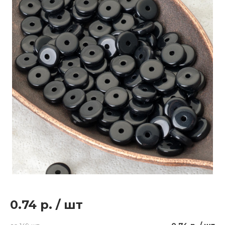
0.74 р.
/
шт