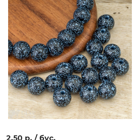
2.50 р.
/
бус.