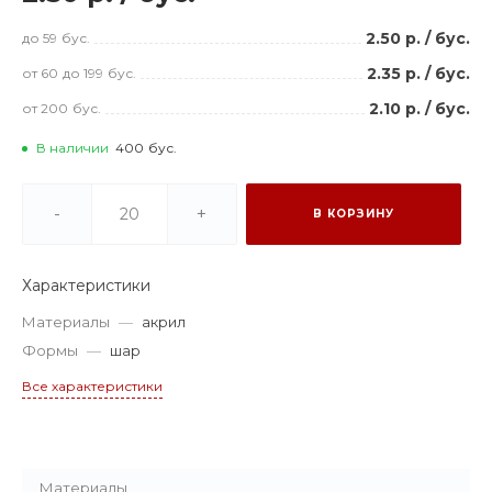
2.50 р.
/
бус.
до 59
бус.
2.35 р.
/
бус.
от 60
до 199
бус.
2.10 р.
/
бус.
от 200
бус.
В наличии
400
бус.
-
+
В КОРЗИНУ
Характеристики
Материалы
—
акрил
Формы
—
шар
Все характеристики
Материалы