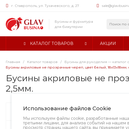
г. Ставрополь, ул. Тухачевского, д. 27
sale@glavbusin
Бусины и фурнитура
для бижутерии
КАТАЛОГ ТОВАРОВ
АКЦИИ
Главная
/
Каталог товаров
/
Бусины для рукоделия — каталог 
Бусины акриловые не прозрачные череп, цвет белый, 18х13х18мм, с
Бусины акриловые не прозр
2,5мм.
Использование файлов Cookie
Бусины
Хит
Творческий в
Мы используем файлы cookie, разработанные наш
третьими лицами, для анализа событий на нашем 
просмотр страниц нашего сайта, вы принимаете у