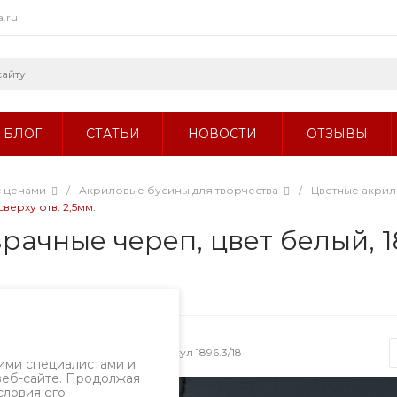
a.ru
БЛОГ
СТАТЬИ
НОВОСТИ
ОТЗЫВЫ
с ценами
/
Акриловые бусины для творчества
/
Цветные акри
верху отв. 2,5мм.
ачные череп, цвет белый, 18
ызов
Артикул
1896.3/18
ими специалистами и
веб-сайте. Продолжая
словия его