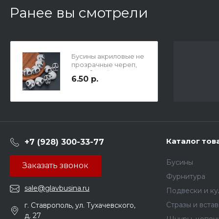
Ранее вы смотрели
Бусины акриловые не
прозрачные череп,
цвет белый,
6.50 р.
18х13х18мм, сверху
отв. 2,5мм.
Каталог тов
+7 (928) 300-33-77
Бусины
Заказать звонок
Фурнитура
sale@glavbusina.ru
Подвески и к
Стразы и вста
г. Ставрополь, ул. Тухачевского,
д. 27