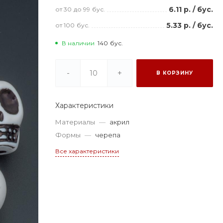
6.11 р.
/
бус.
от 30
до 99
бус.
5.33 р.
/
бус.
от 100
бус.
В наличии
140
бус.
-
+
В КОРЗИНУ
Характеристики
Материалы
—
акрил
Формы
—
черепа
Все характеристики