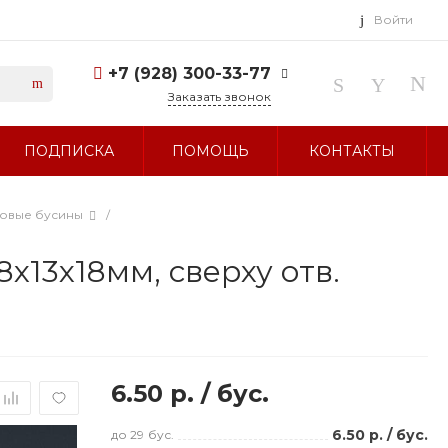
Войти
+7 (928) 300-33-77
Заказать звонок
+7 (928) 300-33-77
ПОДПИСКА
ПОМОЩЬ
КОНТАКТЫ
г. Ставрополь, ул.
Тухачевского, д. 27
Без выходных 10:00-19:00
sale@glavbusina.ru
ловые бусины
/
х13х18мм, сверху отв.
6.50 р.
/
бус.
6.50 р.
/
бус.
до 29
бус.