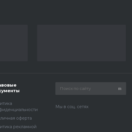
авовые
кументы
итика
Мы в соц. сетях
фиденциальности
личная оферта
итика рекламной