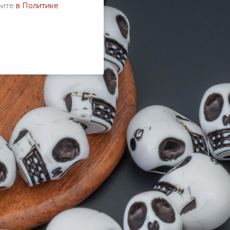
рите
в Политике