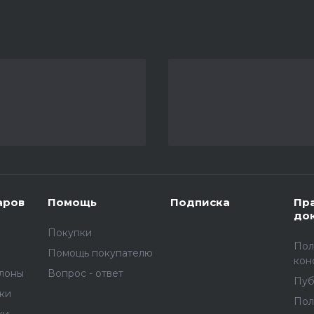
аров
Помощь
Подписка
Пр
до
Покупки
Пол
Помощь покупателю
кон
улоны
Вопрос - ответ
Пуб
вки
Пол