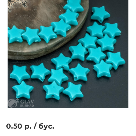
0.50 р.
/
бус.