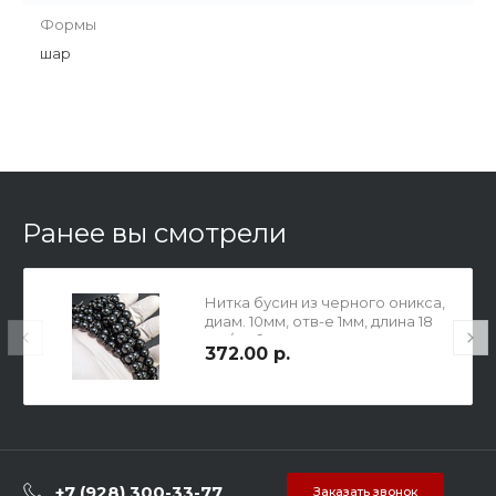
Формы
шар
Ранее вы смотрели
Нитка бусин из черного оникса,
диам. 10мм, отв-е 1мм, длина 18
см / 18 бусин.
372.00 р.
+7 (928) 300-33-77
Заказать звонок