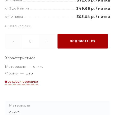
372.00 р.
/
нитка
до 2
нитка
349.68 р.
/
нитка
от 3
до 9
нитка
305.04 р.
/
нитка
от 10
нитка
Нет в наличии
-
+
ПОДПИСАТЬСЯ
Характеристики
Материалы
—
оникс
Формы
—
шар
Все характеристики
Материалы
оникс