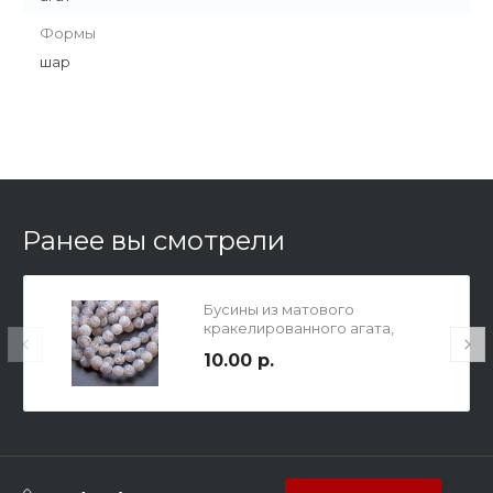
Формы
шар
Ранее вы смотрели
Бусины из матового
кракелированного агата,
серые, диам. 8мм, отв-е 1мм.
10.00 р.