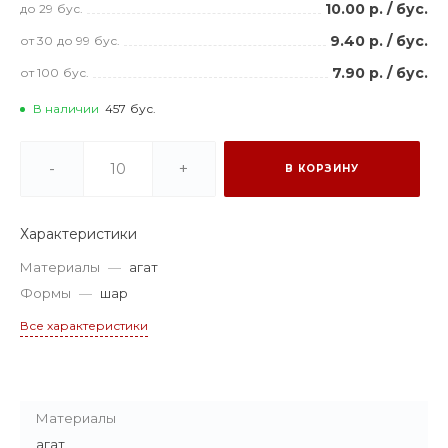
10.00 р.
/
бус.
до 29
бус.
9.40 р.
/
бус.
от 30
до 99
бус.
7.90 р.
/
бус.
от 100
бус.
В наличии
457
бус.
-
+
В КОРЗИНУ
Характеристики
Материалы
—
агат
Формы
—
шар
Все характеристики
Материалы
агат